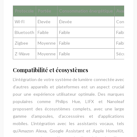
Protocole
Portée
Consommation énergétique
Avantages
Wi-Fi
Élevée
Élevée
Connexion 
Bluetooth
Faible
Faible
Faible con
Zigbee
Moyenne
Faible
Faible con
Z-Wave
Moyenne
Faible
Sécurité él
Compatibilité et écosystèmes
L’intégration de votre système de lumière connectée avec
d’autres appareils et plateformes est un aspect crucial
pour une expérience utilisateur optimale. Des marques
populaires comme Philips Hue, LIFX et Nanoleaf
proposent des écosystèmes complets, avec une large
gamme d’ampoules, d’accessoires et d’applications
mobiles. L’intégration avec les assistants vocaux, tels
qu’Amazon Alexa, Google Assistant et Apple HomeKit,