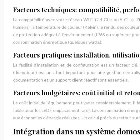
Facteurs techniques: compatibilité, perf
La compatibilité avec votre réseau Wi-Fi (2.4 GHz ou 5 GHz),
(lumens), la température de couleur (Kelvin), le rendu des couleu
de protection adéquat à l’environnement (IP65 ou supérieur pour
consommation énergétique (quelques watts).
Facteurs pratiques: installation, utilisati
La facilité d’installation et de configuration est un facteur clé
(domotique) est un atout important pour une gestion centralis
documentation et un support client réactif sont essentiels.
Facteurs budgétaires: coût initial et reto
Le coût initial de l’équipement peut varier considérablement. I
faible pour les LED (remplacement rare). La consommation énergé
aux économies d’énergie réalisées. Un calcul précis du retour sur
Intégration dans un système domost