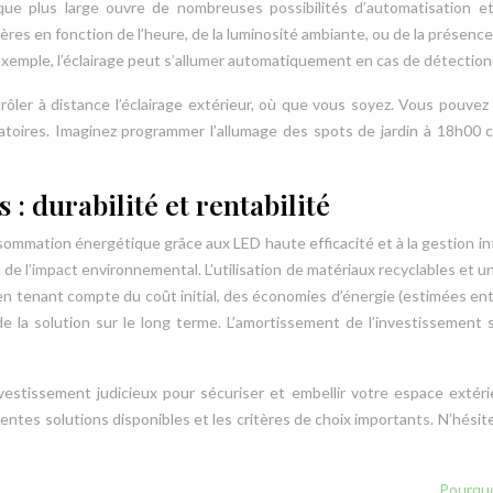
ique plus large ouvre de nombreuses possibilités d’automatisation 
ières en fonction de l’heure, de la luminosité ambiante, ou de la présen
exemple, l’éclairage peut s’allumer automatiquement en cas de détection 
ntrôler à distance l’éclairage extérieur, où que vous soyez. Vous pou
éatoires. Imaginez programmer l’allumage des spots de jardin à 18h00 
: durabilité et rentabilité
nsommation énergétique grâce aux LED haute efficacité et à la gestion int
e l’impact environnemental. L’utilisation de matériaux recyclables et u
en tenant compte du coût initial, des économies d’énergie (estimées entr
 de la solution sur le long terme. L’amortissement de l’investissemen
 investissement judicieux pour sécuriser et embellir votre espace ext
ntes solutions disponibles et les critères de choix importants. N’hésitez
Pourquo