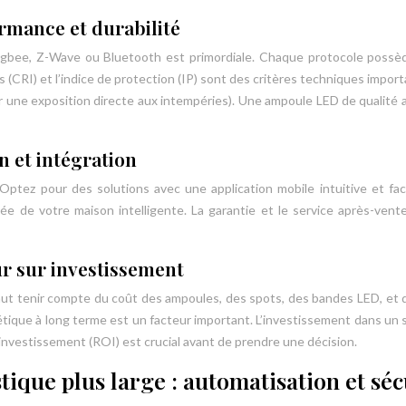
ormance et durabilité
 Zigbee, Z-Wave ou Bluetooth est primordiale. Chaque protocole possè
rs (CRI) et l’indice de protection (IP) sont des critères techniques impo
 une exposition directe aux intempéries). Une ampoule LED de qualité af
on et intégration
. Optez pour des solutions avec une application mobile intuitive et fac
ée de votre maison intelligente. La garantie et le service après-ven
ur sur investissement
l faut tenir compte du coût des ampoules, des spots, des bandes LED, et
tique à long terme est un facteur important. L’investissement dans un s
 investissement (ROI) est crucial avant de prendre une décision.
ique plus large : automatisation et séc