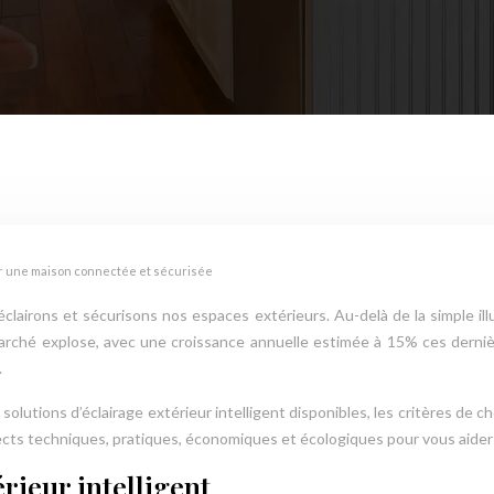
our une maison connectée et sécurisée
 éclairons et sécurisons nos espaces extérieurs. Au-delà de la simple i
Le marché explose, avec une croissance annuelle estimée à 15% ces der
.
utions d’éclairage extérieur intelligent disponibles, les critères de ch
s techniques, pratiques, économiques et écologiques pour vous aider à 
érieur intelligent