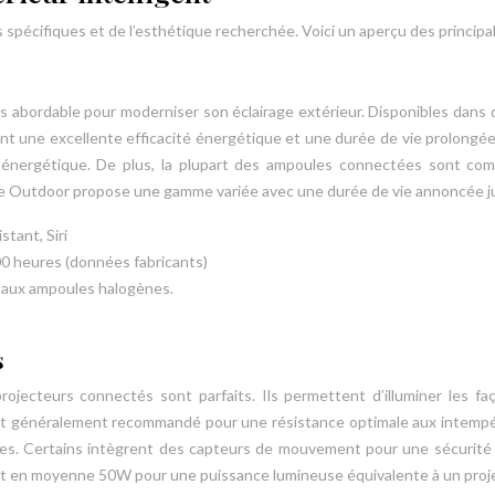
s spécifiques et de l’esthétique recherchée. Voici un aperçu des principa
us abordable pour moderniser son éclairage extérieur. Disponibles dans d
rant une excellente efficacité énergétique et une durée de vie prolo
énergétique. De plus, la plupart des ampoules connectées sont compa
 Hue Outdoor propose une gamme variée avec une durée de vie annoncée j
tant, Siri
0 heures (données fabricants)
t aux ampoules halogènes.
s
rojecteurs connectés sont parfaits. Ils permettent d’illuminer les fa
65 est généralement recommandé pour une résistance optimale aux intemp
ces. Certains intègrent des capteurs de mouvement pour une sécurité a
nt en moyenne 50W pour une puissance lumineuse équivalente à un pro