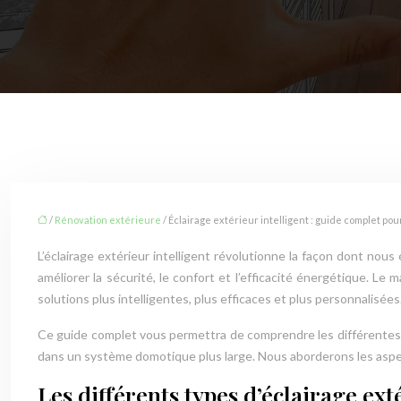
/
Rénovation extérieure
/ Éclairage extérieur intelligent : guide complet p
L’éclairage extérieur intelligent révolutionne la façon dont nous
améliorer la sécurité, le confort et l’efficacité énergétique. 
solutions plus intelligentes, plus efficaces et plus personnalisées
Ce guide complet vous permettra de comprendre les différentes sol
dans un système domotique plus large. Nous aborderons les aspect
Les différents types d’éclairage ext