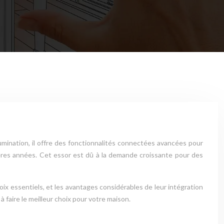
llumination, il offre des fonctionnalités connectées avancées pour
nières années. Cet essor est dû à la demande croissante pour des
oix essentiels, et les avantages considérables de leur intégration
faire le meilleur choix pour votre maison.