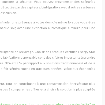
et améliore la sécurité. Vous pouvez programmer des scénarios
ce détectée par des capteurs. L’intégration avec d’autres systèmes
d’intrusion.
vez simuler une présence à votre domicile même lorsque vous êtes
chaque soir, avec une extinction automatique à minuit, pour une
elligente de l’éclairage. Choisir des produits certifiés Energy Star
ne fabrication responsable sont des critères importants à prendre
e 70% et 80% par rapport aux solutions traditionnelles), et de la
t se fait généralement en quelques années, grâce aux économies
érieur, tout en contribuant à une consommation énergétique plus
 pas à comparer les offres et à choisir la solution la plus adaptée
i investir dans un robot tondeuse carrefour pour votre jardin ?