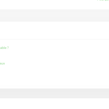
able ?
iaux