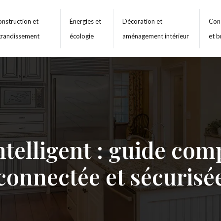
nstruction et
Énergies et
Décoration et
Cons
grandissement
écologie
aménagement intérieur
et b
intelligent : guide co
connectée et sécurisé