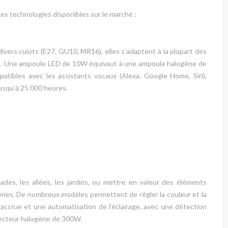
les technologies disponibles sur le marché :
ivers culots (E27, GU10, MR16), elles s’adaptent à la plupart des
ngée. Une ampoule LED de 10W équivaut à une ampoule halogène de
tibles avec les assistants vocaux (Alexa, Google Home, Siri),
usqu’à 25 000 heures.
çades, les allées, les jardins, ou mettre en valeur des éléments
éries. De nombreux modèles permettent de régler la couleur et la
ccrue et une automatisation de l’éclairage, avec une détection
jecteur halogène de 300W.