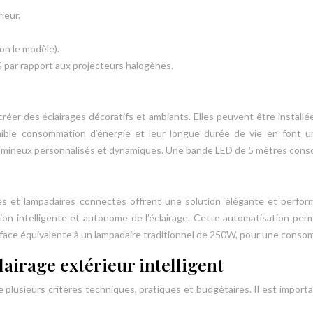
ieur.
n le modèle).
 par rapport aux projecteurs halogènes.
éer des éclairages décoratifs et ambiants. Elles peuvent être installé
faible consommation d’énergie et leur longue durée de vie en font u
s lumineux personnalisés et dynamiques. Une bande LED de 5 mètres c
rnes et lampadaires connectés offrent une solution élégante et perfor
n intelligente et autonome de l’éclairage. Cette automatisation perme
face équivalente à un lampadaire traditionnel de 250W, pour une consom
lairage extérieur intelligent
 plusieurs critères techniques, pratiques et budgétaires. Il est importan