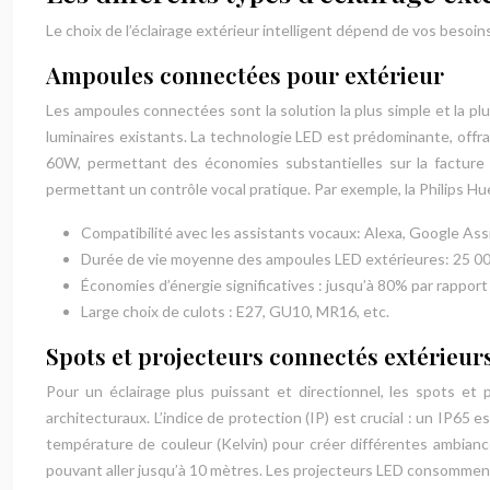
Le choix de l’éclairage extérieur intelligent dépend de vos besoin
Ampoules connectées pour extérieur
Les ampoules connectées sont la solution la plus simple et la pl
luminaires existants. La technologie LED est prédominante, off
60W, permettant des économies substantielles sur la facture 
permettant un contrôle vocal pratique. Par exemple, la Philips
Compatibilité avec les assistants vocaux: Alexa, Google Assis
Durée de vie moyenne des ampoules LED extérieures: 25 00
Économies d’énergie significatives : jusqu’à 80% par rappor
Large choix de culots : E27, GU10, MR16, etc.
Spots et projecteurs connectés extérieur
Pour un éclairage plus puissant et directionnel, les spots et p
architecturaux. L’indice de protection (IP) est crucial : un IP
température de couleur (Kelvin) pour créer différentes ambian
pouvant aller jusqu’à 10 mètres. Les projecteurs LED consomme