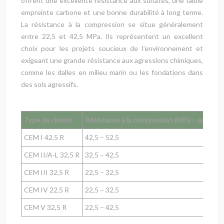
offrent une excellente résistance aux sulfates, une faible
empreinte carbone et une bonne durabilité à long terme.
La résistance à la compression se situe généralement
entre 22,5 et 42,5 MPa. Ils représentent un excellent
choix pour les projets soucieux de l’environnement et
exigeant une grande résistance aux agressions chimiques,
comme les dalles en milieu marin ou les fondations dans
des sols agressifs.
Type de ciment
Résistance à la compression (MPa – après 28
CEM I 42,5 R
42,5 – 52,5
CEM II/A-L 32,5 R
32,5 – 42,5
CEM III 32,5 R
22,5 – 32,5
CEM IV 22,5 R
22,5 – 32,5
CEM V 32,5 R
22,5 – 42,5